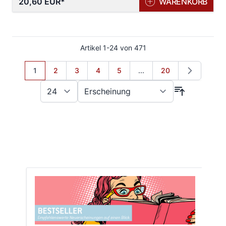
20,60 EUR
WARENKORB
Artikel
1
-
24
von
471
Sie lesen gerade Seite
Seite
Seite
Seite
Seite
Seite
1
2
3
4
5
...
20