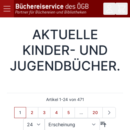
Direkt zum Inhalt
AKTUELLE
KINDER- UND
JUGENDBÜCHER
Artikel
1
-
24
von
471
Sie lesen gerade Seite
Seite
Seite
Seite
Seite
Seite
1
2
3
4
5
...
20