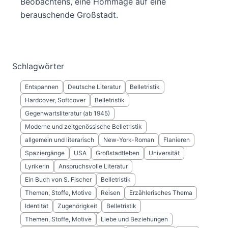
Beobachtens, eine Hommage auf eine
berauschende Großstadt.
Schlagwörter
Entspannen
Deutsche Literatur
Belletristik
Hardcover, Softcover
Belletristik
Gegenwartsliteratur (ab 1945)
Moderne und zeitgenössische Belletristik
allgemein und literarisch
New-York-Roman
Flanieren
Spaziergänge
USA
Großstadtleben
Universität
Lyrikerin
Anspruchsvolle Literatur
Ein Buch von S. Fischer
Belletristik
Themen, Stoffe, Motive
Reisen
Erzählerisches Thema
Identität
Zugehörigkeit
Belletristik
Themen, Stoffe, Motive
Liebe und Beziehungen