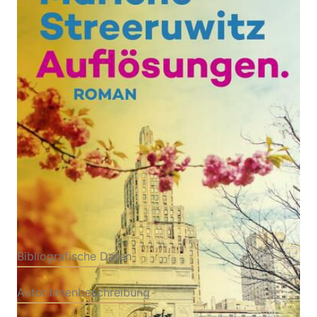
Zur Wunschliste hinzufügen
New York.
Von
Marlene Streeruwitz
Verlag: S. FISCHER
28.05.2025
Buch
416 Seiten
Hardcover
ISBN: 978-3-10397199-
6
Bibliografische Daten
Autor:innenbeschreibung