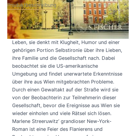
Produktbeschreibung
Nina Wagner, 56, Lyrikerin aus Wien, unterrichtet
in New York. Im Gehen durch ihr sehr
persönliches New York erzählt sich ihr ganzes
Leben, sie denkt mit Klugheit, Humor und einer
gehörigen Portion Selbstironie über ihre Lieben,
ihre Familie und die Gesellschaft nach. Dabei
beobachtet sie die US-amerikanische
Umgebung und findet unerwartete Erkenntnisse
über ihre aus Wien mitgebrachten Probleme.
Durch einen Gewaltakt auf der Straße wird sie
von der Beobachterin zur Teilnehmerin dieser
Gesellschaft, bevor die Ereignisse aus Wien sie
wieder einholen und viele Rätsel sich lösen.
Marlene Streeruwitz’ grandioser New-York-
Roman ist eine Feier des Flanierens und