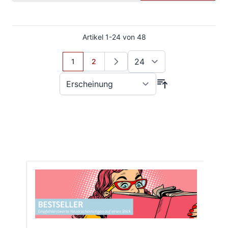
Artikel
1
-
24
von
48
Sie lesen gerade Seite
Seite
1
2