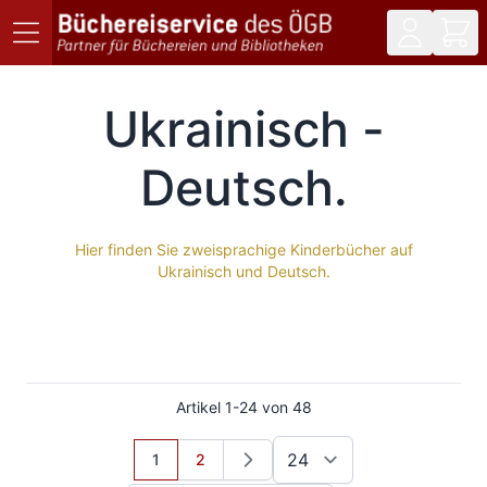
Direkt zum Inhalt
Ukrainisch -
Deutsch
Hier finden Sie zweisprachige Kinderbücher auf
Ukrainisch und Deutsch.
Artikel
1
-
24
von
48
Sie lesen gerade Seite
Seite
1
2