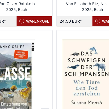
Von Oliver Rathkolb
Von Elisabeth Etz, Nini
immer über das Leben
2025, Buch
2025, Buch
der Erde wissen wol
UR
WARENKORB
24,50 EUR
WA