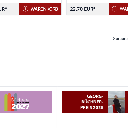
UR
WARENKORB
22,70 EUR
WA
Sortier