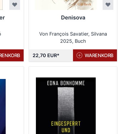
er
Denisova
ó
Von François Savatier, Silvana
2025, Buch
Condemi
RENKORB
22,70 EUR
WARENKORB