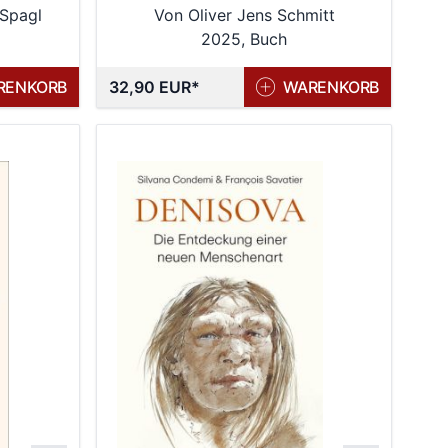
 Spagl
Von Oliver Jens Schmitt
 unter
2025, Buch
ltest
RENKORB
32,90 EUR
WARENKORB