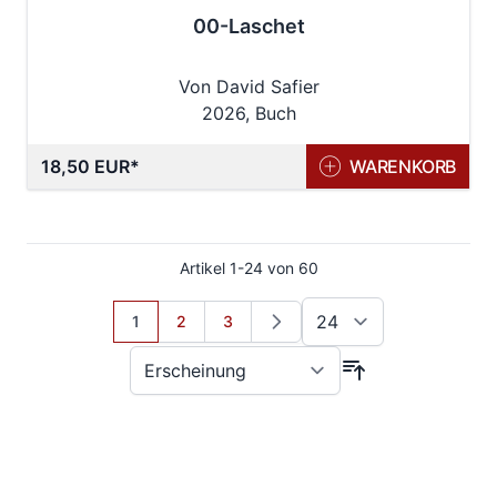
00-Laschet
Von David Safier
2026, Buch
18,50 EUR
WARENKORB
Artikel
1
-
24
von
60
Sie lesen gerade Seite
Seite
Seite
1
2
3