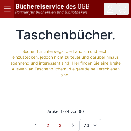
Direkt zum Inhalt
Taschenbücher
Bücher für unterwegs, die handlich und leicht
einzustecken, jedoch nicht zu teuer und darüber hinaus
spannend und interessant sind. Hier finden Sie eine breite
Auswahl an Taschenbüchern, die gerade neu erschienen
sind.
Artikel
1
-
24
von
60
Sie lesen gerade Seite
Seite
Seite
1
2
3