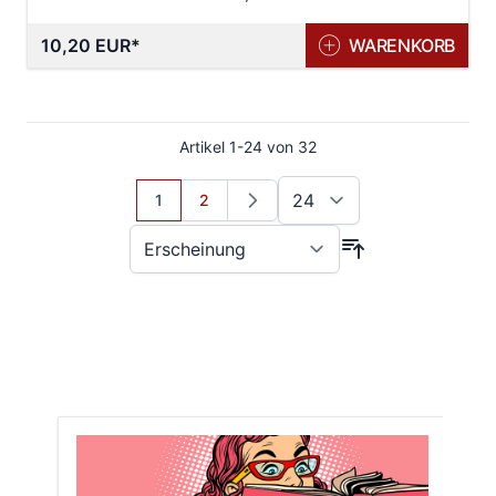
10,20 EUR
WARENKORB
Artikel
1
-
24
von
32
Sie lesen gerade Seite
Seite
1
2