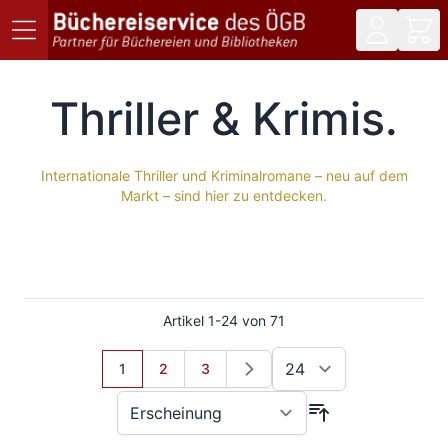
Direkt zum Inhalt
Thriller & Krimis
Internationale Thriller und Kriminalromane – neu auf dem
Markt – sind hier zu entdecken.
Artikel
1
-
24
von
71
Sie lesen gerade Seite
Seite
Seite
1
2
3