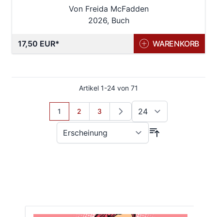
Von Freida McFadden
2026, Buch
17,50 EUR
WARENKORB
Artikel
1
-
24
von
71
Sie lesen gerade Seite
Seite
Seite
1
2
3