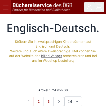
Direkt zum Inhalt
Englisch-Deutsch
Stöbern Sie in zweisprachigen Kinderbüchern auf
Englisch und Deutsch.
Weitere und auch ältere zweisprachige Titel können Sie
auf der Website des
bilibri-Verlags
recherchieren und bei
uns im Webshop bestellen.;
Artikel
1
-
24
von
68
Sie lesen gerade Seite
Seite
Seite
1
2
3