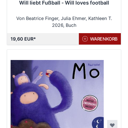
Will liebt Fußball - Will loves football
Von Beatrice Finger, Julia Ehmer, Kathleen T.
2026, Buch
Karthaus
19,60 EUR
WARENKORB