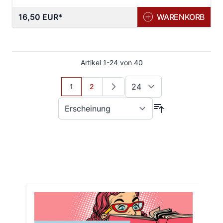
16,50 EUR
WARENKORB
Artikel
1
-
24
von
40
Sie lesen gerade Seite
Seite
1
2