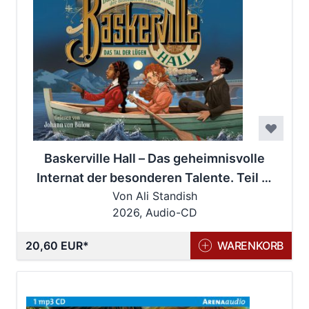
Baskerville Hall – Das geheimnisvolle
Internat der besonderen Talente. Teil 3:
Von Ali Standish
Das Tal der Lügen
2026, Audio-CD
20,60 EUR
WARENKORB