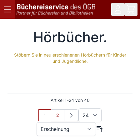
Direkt zum Inhalt
Hörbücher
Stöbern Sie in neu erschienenen Hörbüchern für Kinder
und Jugendliche.
Artikel
1
-
24
von
40
Sie lesen gerade Seite
Seite
1
2