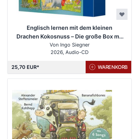
Englisch lernen mit dem kleinen
Drachen Kokosnuss – Die große Box mit
Von Ingo Siegner
6 Abenteuern für kleine Englisch-
2026, Audio-CD
Einsteiger
25,70 EUR
WARENKORB