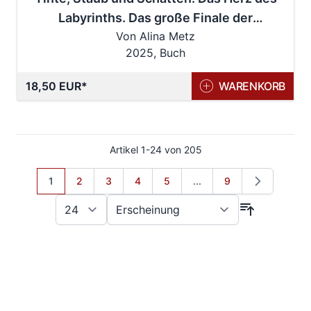
Labyrinths. Das große Finale der
Von Alina Metz
Bücherlabyrinth-Dilogie . Fantasy-
2025, Buch
Abenteuergeschichte
18,50 EUR
WARENKORB
Artikel
1
-
24
von
205
Sie lesen gerade Seite
Seite
Seite
Seite
Seite
Seite
1
2
3
4
5
...
9