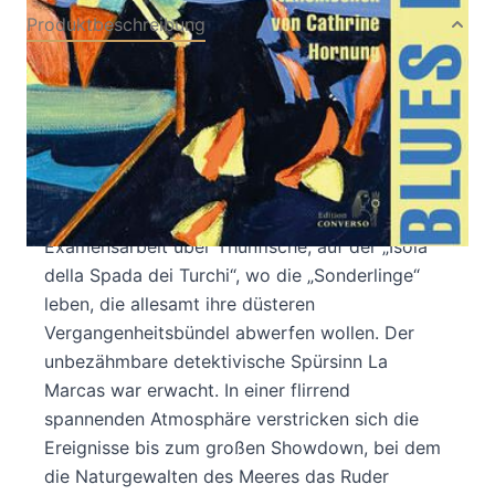
Produktbeschreibung
Lorenzo La Marca, der Detektiv aus
Leidenschaft aus „Palermo als Trilogie“, wird bei
einem Workshop in Erice, vor den Ägadischen
Inseln, durch eine Zufallsbegegnung tief in seine
Vergangenheit katapultiert. Damals strandete er,
unterwegs auf einem Fischkutter wegen seiner
Examensarbeit über Thunfische, auf der „Isola
della Spada dei Turchi“, wo die „Sonderlinge“
leben, die allesamt ihre düsteren
Vergangenheitsbündel abwerfen wollen. Der
unbezähmbare detektivische Spürsinn La
Marcas war erwacht. In einer flirrend
spannenden Atmosphäre verstricken sich die
Ereignisse bis zum großen Showdown, bei dem
die Naturgewalten des Meeres das Ruder