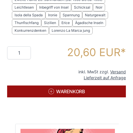
Leichtlesen
Inbegriff von Insel
Schicksal
Noir
Isola della Spada
Ironie
Spannung
Naturgewalt
Thunfischfang
Sizilien
Erice
Ägadische Inseln
Konkurrenzdenken
Lorenzo La Marca jung
20,60 EUR
Menge
inkl. MwSt zzgl.
Versand
Lieferzeit auf Anfrage
WARENKORB