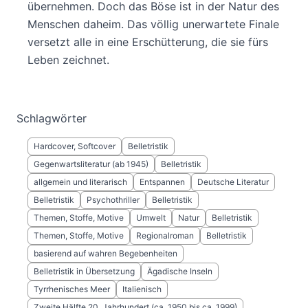
übernehmen. Doch das Böse ist in der Natur des
Menschen daheim. Das völlig unerwartete Finale
versetzt alle in eine Erschütterung, die sie fürs
Leben zeichnet.
Schlagwörter
Hardcover, Softcover
Belletristik
Gegenwartsliteratur (ab 1945)
Belletristik
allgemein und literarisch
Entspannen
Deutsche Literatur
Belletristik
Psychothriller
Belletristik
Themen, Stoffe, Motive
Umwelt
Natur
Belletristik
Themen, Stoffe, Motive
Regionalroman
Belletristik
basierend auf wahren Begebenheiten
Belletristik in Übersetzung
Ägadische Inseln
Tyrrhenisches Meer
Italienisch
Zweite Hälfte 20. Jahrhundert (ca. 1950 bis ca. 1999)