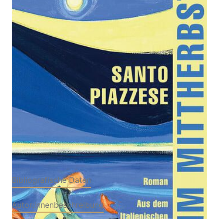
Blues im Mittherbst
Zur Wunschliste hinzufügen
Von
Santo Piazzese
Verlag: Edition
13.08.2024
CONVERSO
Buch
174 Seiten
Softcover
ISBN: 978-3-
94955834-4
Bibliografische Daten
Autor:innenbeschreibung