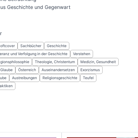
 aus Geschichte und Gegenwart
r
Softcover
Sachbücher
Geschichte
leranz und Verfolgung in der Geschichte
Verstehen
ligionsphilosophie
Theologie, Christentum
Medizin, Gesundheit
 Glaube
Österreich
Auseinandersetzen
Exorzismus
ube
Austreibungen
Religionsgeschichte
Teufel
raktiken