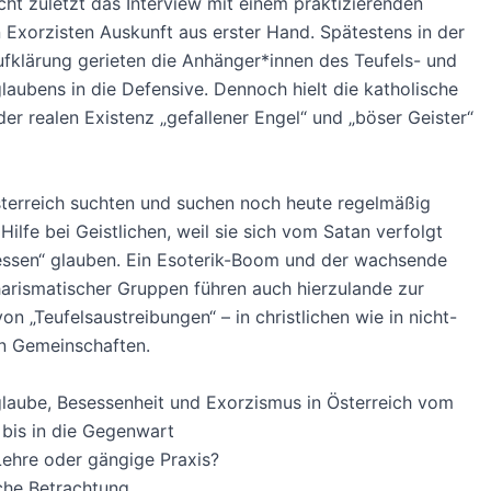
cht zuletzt das Interview mit einem praktizierenden
n Exorzisten Auskunft aus erster Hand. Spätestens in der
ufklärung gerieten die Anhänger*innen des Teufels- und
ubens in die Defensive. Dennoch hielt die katholische
der realen Existenz „gefallener Engel“ und „böser Geister“
terreich suchten und suchen noch heute regelmäßig
ilfe bei Geistlichen, weil sie sich vom Satan verfolgt
essen“ glauben. Ein Esoterik-Boom und der wachsende
harismatischer Gruppen führen auch hierzulande zur
n „Teufelsaustreibungen“ – in christlichen wie in nicht-
en Gemeinschaften.
aube, Besessenheit und Exorzismus in Österreich vom
r bis in die Gegenwart
Lehre oder gängige Praxis?
sche Betrachtung