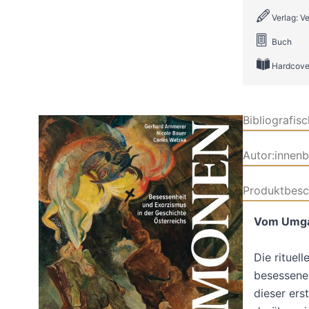
Verlag: V
Buch
Hardcove
Bibliografis
Autor:innen
Produktbesc
Vom Umga
Die rituel
besessenen
dieser ers