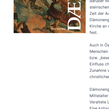
darüber ni
steirische
Zeit der A
Dämonengla
Kirche an 
fest.
Auch in Ös
Menschen H
bzw. „bes
Einfluss c
Zunahme vo
christlich
Dämonengl
Mittelalte
Veraltete 
Eine kriti