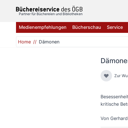
Direkt zum Inhalt
Partner für Büchereien und Bibliotheken
Medienempfehlungen
Bücherschau
Service
Home
Dämonen
Dämone
Zur Wu
Besessenheit
kritische Be
Von
Gerhar