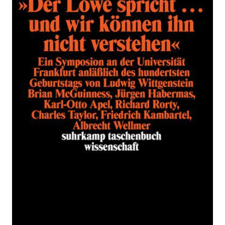
Der Löwe spricht... und wir können
ihn nicht verstehen
Zur Wunschliste hinzufügen
Ein Symposium an der Universität Frankfurt
anläßlich des hundertsten Geburtstags von Ludwig
Wittgenstein. Brian McGuiness, Jürgen Habermas,
Karl-Otto Apel, Richard Rorty, Charles Taylor,
Friedrich Kambartel, Albrecht Wellmer
Verlag: Suhrkamp
28.04.1991
Buch
148 Seiten
kartoniert
ISBN: 978-3-518-
28466-7