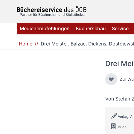
Direkt zum Inhalt
Partner für Büchereien und Bibliotheken
Medienempfehlungen
Bücherschau
Service
Home
Drei Meister. Balzac, Dickens, Dostojews
Drei Mei
Zur Wu
Von
Stefan 
Verlag: A
Buch