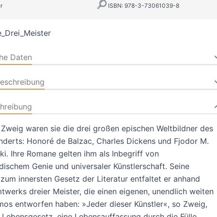
r
ISBN: 978-3-73061039-8
_Drei_Meister
che Daten
beschreibung
hreibung
 Zweig waren sie die drei großen epischen Weltbildner des
nderts: Honoré de Balzac, Charles Dickens und Fjodor M.
i. Ihre Romane gelten ihm als Inbegriff von
ischem Genie und universaler Künstlerschaft. Seine
um innersten Gesetz der Literatur entfaltet er anhand
werks dreier Meister, die einen eigenen, unendlich weiten
os entworfen haben: »Jeder dieser Künstler«, so Zweig,
n Lebensgesetz, eine Lebensauffassung durch die Fülle