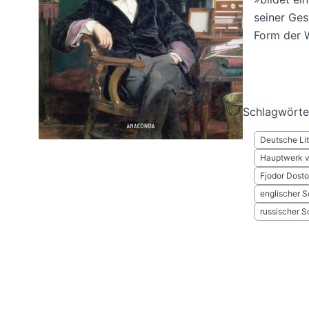
seiner Ges
Form der W
Schlagwörte
Deutsche Lit
Hauptwerk v
Fjodor Dost
englischer Sc
russischer Sc