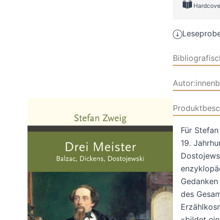
Hardcove
Leseprobe
Bibliografis
Autor:innen
Produktbesc
Für Stefan
19. Jahrhu
Dostojewsk
enzyklopäd
Gedanken z
des Gesamt
Erzählkosm
»bildet ei