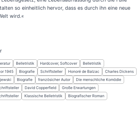
talten so einheitlich hervor, dass es durch ihn eine neue
elt wird.«
r
eratur
Belletristik
Hardcover, Softcover
Belletristik
or 1945
Biografie
Schriftsteller
Honoré de Balzac
Charles Dickens
ojewski
Biografie
französicher Autor
Die menschliche Komödie
hriftsteller
David Copperfield
Große Erwartungen
hriftsteller
Klassische Belletristik
Biografischer Roman