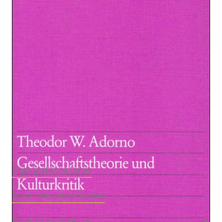
Kulturkritik
Zur Wunschliste hinzufügen
Von
Adorno
,
Theodor W.
Verlag: Suhrkamp
25.04.2013
Buch
180 Seiten
kartoniert
ISBN: 978-3-518-
10772-0
Bibliografische Daten
Autor:innenbeschreibung
Produktbeschreibung