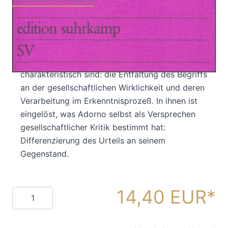
Die hier zusammengestellten Aufsätze und
Vorträte aus den Jahren 1942 bis 1968
dokumentieren Formen und Absichten der
soziologischen Reflexion, die für Adorno
charakteristisch sind: die Entfaltung des Begriffs
an der gesellschaftlichen Wirklichkeit und deren
Verarbeitung im Erkenntnisprozeß. In ihnen ist
eingelöst, was Adorno selbst als Versprechen
gesellschaftlicher Kritik bestimmt hat:
Differenzierung des Urteils an seinem
Gegenstand.
14,40 EUR
Menge