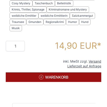
Cosy Mystery
Taschenbuch
Belletristik
Krimis, Thriller, Spionage
Kriminalromane und Mystery
weibliche Ermittler
weibliche Ermittlerin
Salzkammergut
Traunsee
Gmunden
Regionalkrimi
Humor
Hund
Musik
14,90 EUR
Menge
inkl. MwSt zzgl.
Versand
Lieferzeit auf Anfrage
WARENKORB