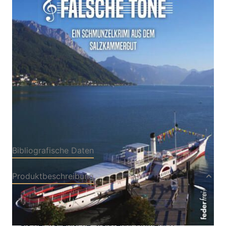
Der dritte Fall für Inspektor Quincy
Von
Olivia Meltz
Verlag: Verlag Federfrei
27.03.2026
Buch
220 Seiten
Softcover
ISBN: 978-3-
99074374-4
Bibliografische Daten
Produktbeschreibung
In Gmunden laufen die Vorbereitungen für die
Johann Strauß-Festtage auf Hochtouren. Doch
als der italienische Star-Tenor Domenico