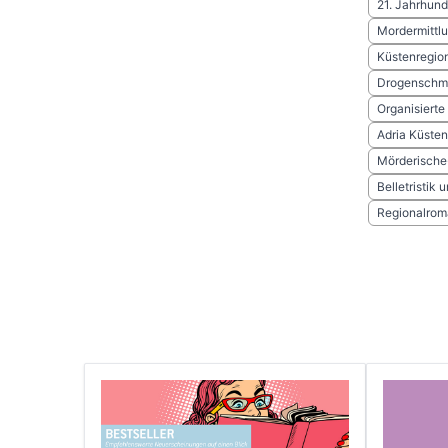
21. Jahrhund
Mordermittlu
Küstenregio
Drogenschmu
Organisierte 
Adria Küste
Mörderische
Belletristik
Regionalrom