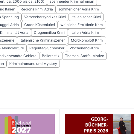
ert (ca. 2000 bis ca. 2100)
spannender Kriminalroman
ng Italien
Regionalkrimi Adria
sommerlicher Adria Krimi
n Spannung
Verbrechersyndikat Krimi
Italienischer Krimi
ggel Adria
Grado Küstenkrimi
weibliche Ermittlerin Krimi
Kriminalität Adria
Drogenmilieu Krimi
Italien Adria Krimi
nszenerie
italienische Kriminalszenen
Mordkomplott Krimi
-Abendlektüre
Regentag-Schmöker
Wochenend-Krimi
 und verwandte Gebiete
Belletristik
Themen, Stoffe, Motive
an
Kriminalromane und Mystery