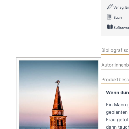
Verlag: E
Buch
Softcove
Bibliografis
Autor:innen
Produktbesc
Wenn dunk
Ein Mann g
geplanten 
Frau getöt
dann tauch