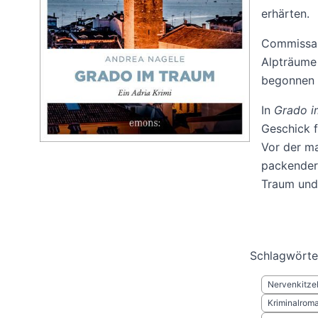
erhärten.
Commissari
Alpträume 
begonnen h
In
Grado i
Geschick f
Vor der ma
packender
Traum und 
Schlagwörte
Nervenkitze
Kriminalrom