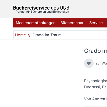
Direkt zum Inhalt
Partner für Büchereien und Bibliotheken
Medienempfehlungen
Bücherschau
Service
Home
Grado im Traum
Grado i
Zur Wu
Psychologisc
Degrassi, Ba
Von
Andrea 