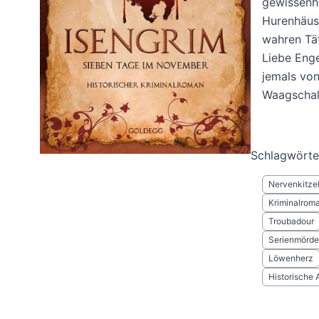
gewissenh
Hurenhäus
wahren Tät
Liebe Enge
jemals von
Waagschal
Schlagwörte
Nervenkitze
Kriminalrom
Troubadour
Serienmörde
Löwenherz
Historische