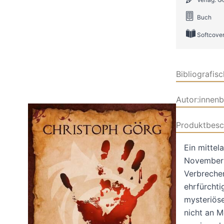
Buch
Softcove
Bibliografis
Autor:innen
Produktbesc
Ein mittel
Novemberne
Verbrechen
ehrfürchti
mysteriöse
nicht an 