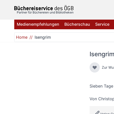
Direkt zum Inhalt
Partner für Büchereien und Bibliotheken
Medienempfehlungen
Bücherschau
Service
Home
Isengrim
Isengri
Zur Wu
Sieben Tage
Von
Christo
Verlag: 