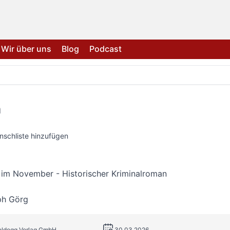
Wir über uns
Blog
Podcast
m
nschliste hinzufügen
 im November - Historischer Kriminalroman
ph Görg
Goldegg Verlag GmbH
30.03.2026