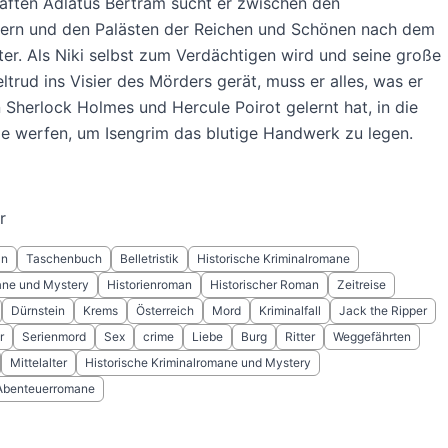
aften Adlatus Bertram sucht er zwischen den
ern und den Palästen der Reichen und Schönen nach dem
er. Als Niki selbst zum Verdächtigen wird und seine große
ltrud ins Visier des Mörders gerät, muss er alles, was er
 Sherlock Holmes und Hercule Poirot gelernt hat, in die
e werfen, um Isengrim das blutige Handwerk zu legen.
r
ln
Taschenbuch
Belletristik
Historische Kriminalromane
ane und Mystery
Historienroman
Historischer Roman
Zeitreise
Dürnstein
Krems
Österreich
Mord
Kriminalfall
Jack the Ripper
r
Serienmord
Sex
crime
Liebe
Burg
Ritter
Weggefährten
Mittelalter
Historische Kriminalromane und Mystery
 Abenteuerromane