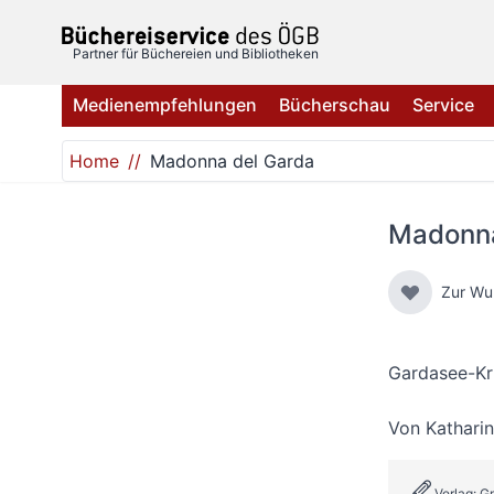
Direkt zum Inhalt
Partner für Büchereien und Bibliotheken
Medienempfehlungen
Bücherschau
Service
Home
Madonna del Garda
Madonna
Zur Wu
Gardasee-Kr
Von
Katharin
Verlag: G