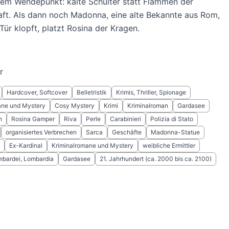
nem Wendepunkt: kalte Schulter statt Flammen der
ft. Als dann noch Madonna, eine alte Bekannte aus Rom,
Tür klopft, platzt Rosina der Kragen.
r
Hardcover, Softcover
Belletristik
Krimis, Thriller, Spionage
ane und Mystery
Cosy Mystery
Krimi
Kriminalroman
Gardasee
n
Rosina Gamper
Riva
Perle
Carabinieri
Polizia di Stato
organisiertes Verbrechen
Sarca
Geschäfte
Madonna-Statue
Ex-Kardinal
Kriminalromane und Mystery
weibliche Ermittler
bardei, Lombardia
Gardasee
21. Jahrhundert (ca. 2000 bis ca. 2100)