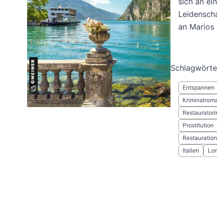
sich an ei
Leidenscha
an Marios 
Schlagwörte
Entspannen
Kriminalrom
Restauratori
Prostitution
Restauration
Italien
Lom