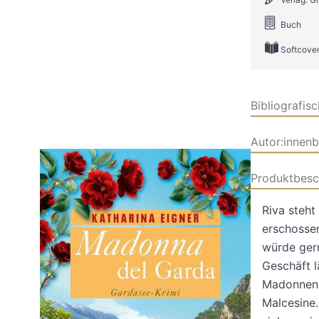
Buch
Softcove
Bibliografis
Autor:innen
Produktbesc
Riva steht 
erschossen
würde gern
Geschäft l
Madonnenst
Malcesine.