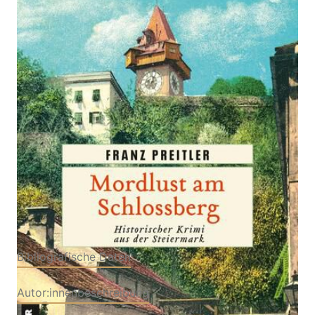
Zur Wunschliste hinzufügen
Historischer Krimi aus der Steiermark
Von
Franz Preitler
Verlag: Gmeiner-Verlag
13.05.2026
Buch
336 Seiten
Softcover
ISBN: 978-3-
83928079-9
Bibliografische Daten
Autor:innenbeschreibung