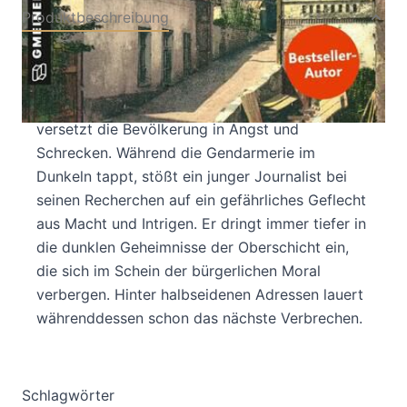
Produktbeschreibung
Um 1900 wird in Graz der angesehene Intendant
des Varietés kaltblütig am Schlossberg
niedergeschossen. Die schockierende Tat
versetzt die Bevölkerung in Angst und
Schrecken. Während die Gendarmerie im
Dunkeln tappt, stößt ein junger Journalist bei
seinen Recherchen auf ein gefährliches Geflecht
aus Macht und Intrigen. Er dringt immer tiefer in
die dunklen Geheimnisse der Oberschicht ein,
die sich im Schein der bürgerlichen Moral
verbergen. Hinter halbseidenen Adressen lauert
währenddessen schon das nächste Verbrechen.
Schlagwörter