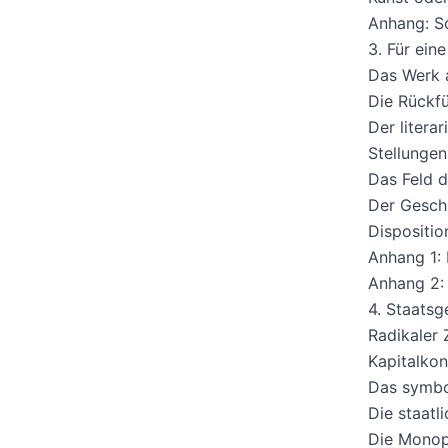
Anhang: S
3. Für ein
Das Werk 
Die Rückf
Der litera
Stellunge
Das Feld d
Der Gesch
Dispositio
Anhang 1: 
Anhang 2:
4. Staatsg
Radikaler 
Kapitalkon
Das symbo
Die staatl
Die Monop