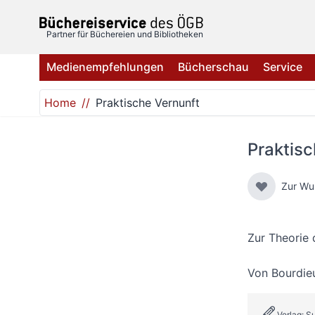
Direkt zum Inhalt
Partner für Büchereien und Bibliotheken
Medienempfehlungen
Bücherschau
Service
Home
Praktische Vernunft
Praktisc
Zur Wu
Zur Theorie
Von
Bourdieu
Verlag: 