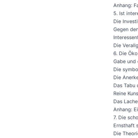
Anhang: Fa
5. Ist int
Die Invest
Gegen den 
Interessen
Die Verall
6. Die Ök
Gabe und 
Die symbo
Die Anerk
Das Tabu 
Reine Kuns
Das Lache
Anhang: E
7. Die sch
Ernsthaft 
Die Theori