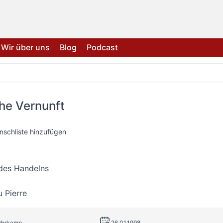
Wir über uns
Blog
Podcast
he Vernunft
nschliste hinzufügen
 des Handelns
 Pierre
Suhrkamp
26.01.1998