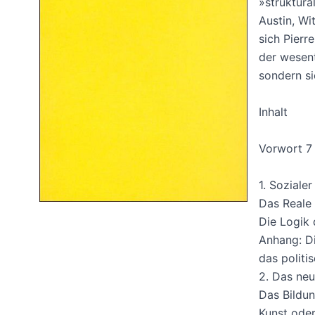
»struktura
Austin, Wi
sich Pierr
der wesent
sondern si
Inhalt
Vorwort 7
1. Soziale
Das Reale i
Die Logik 
Anhang: Di
das politi
2. Das neu
Das Bildu
Kunst oder