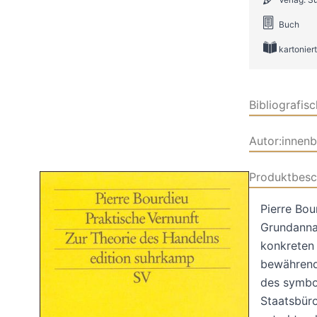
Buch
kartoniert
Bibliografis
Autor:innen
Produktbesc
Pierre Bou
Grundanna
konkreten
bewährende
des symbo
Staatsbüro