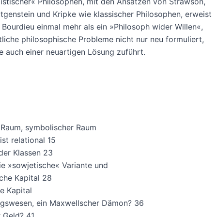
listischer« Philosophen, mit den Ansätzen von Strawson,
ttgenstein und Kripke wie klassischer Philosophen, erweist
e Bourdieu einmal mehr als ein »Philosoph wider Willen«,
liche philosophische Probleme nicht nur neu formuliert,
e auch einer neuartigen Lösung zuführt.
r Raum, symbolischer Raum
st relational 15
der Klassen 23
e »sowjetische« Variante und
sche Kapital 28
e Kapital
ngswesen, ein Maxwellscher Dämon? 36
 Geld? 41