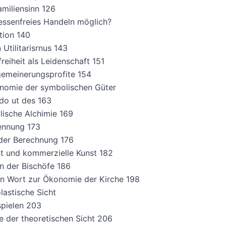
miliensinn 126
eressenfreies Handeln möglich?
ition 140
Utilitarisrnus 143
freiheit als Leidenschaft 151
gemeinerungsprofite 154
onomie der symbolischen Güter
do ut des 163
lische Alchimie 169
ennung 173
der Berechnung 176
t und kommerzielle Kunst 182
n der Bischöfe 186
in Wort zur Ökonomie der Kirche 198
olastische Sicht
spielen 203
e der theoretischen Sicht 206