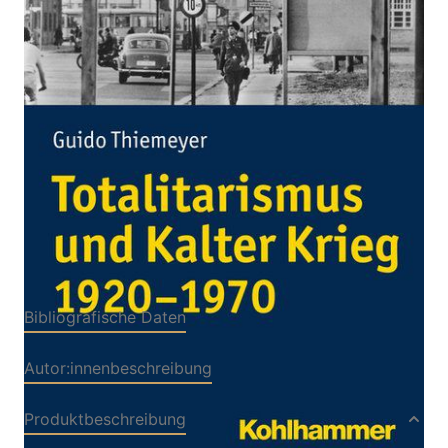
Von
Guido Thiemeyer
Verlag: Kohlhammer
30.10.2019
Buch
162 Seiten
Paperback
ISBN: 978-3-
17034426-6
Inhaltsverzeichnis
Bibliografische Daten
Autor:innenbeschreibung
Produktbeschreibung