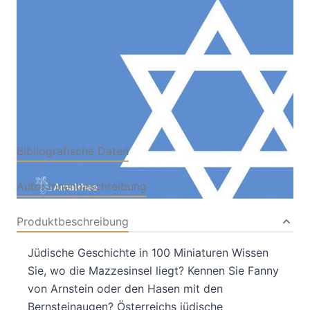
Verlag: Amalthea
20.08.2020
Buch
240 Seiten
Klappenbroschur
ISBN: 978-3-99050-
171-9
Bibliografische Daten
Autor:innenbeschreibung
Produktbeschreibung
Jüdische Geschichte in 100 Miniaturen Wissen
Sie, wo die Mazzesinsel liegt? Kennen Sie Fanny
von Arnstein oder den Hasen mit den
Bernsteinaugen? Österreichs jüdische