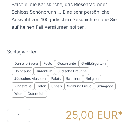
Beispiel die Karlskirche, das Riesenrad oder
Schloss Schönbrunn … Eine sehr persönliche
Auswahl von 100 jüdischen Geschichten, die Sie
auf keinen Fall versäumen sollten.
Schlagwörter
Danielle Spera
Feste
Geschichte
Großbürgertum
Holocaust
Judentum
Jüdische Bräuche
Jüdisches Museum
Palais
Rabbiner
Religion
Ringstraße
Salon
Shoah
Sigmund Freud
Synagoge
Wien
Österreich
25,00 EUR
Menge