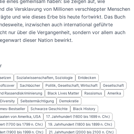
die eines gemeinsam haben: sie zeigen auf, wie
nd die Versklavung von Millionen verschleppter Menschen
ägte und wie dieses Erbe bis heute fortwirkt. Das Buch
andesweite, inzwischen auch international geführte
cht nur über die Vergangenheit, sondern vor allem auch
egenwart dieser Nation bewirkt.
r
setzen
Sozialwissenschaften, Soziologie
Entdecken
Softcover
Sachbücher
Politik, Gesellschaft, Wirtschaft
Gesellschaft
nd Rassendiskriminierung
Black Lives Matter
Rassismus
Amerika
Diversity
Selbstermächtigung
Demokratie
mes-Bestseller
Schwarze Geschichte
Black History
taaten von Amerika, USA
17. Jahrhundert (1600 bis 1699 n. Chr.)
ert (1700 bis 1799 n. Chr.)
19. Jahrhundert (1800 bis 1899 n. Chr.)
ert (1900 bis 1999 n. Chr.)
21. Jahrhundert (2000 bis 2100 n. Chr.)