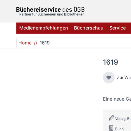
Direkt zum Inhalt
Partner für Büchereien und Bibliotheken
Medienempfehlungen
Bücherschau
Service
Home
1619
1619
Zur Wu
Eine neue G
Verlag: B
Buch