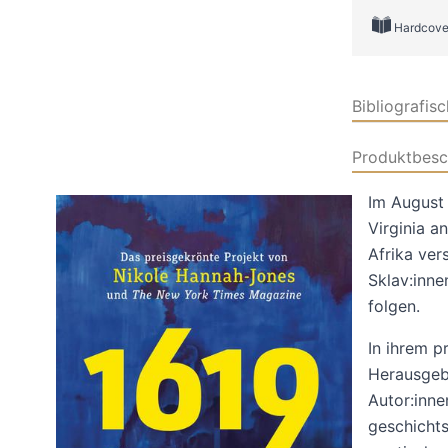
Hardcove
Bibliografis
Produktbesc
Im August 
Virginia a
Afrika ver
Sklav:inne
folgen.
In ihrem p
Herausgeb
Autor:inne
geschichts