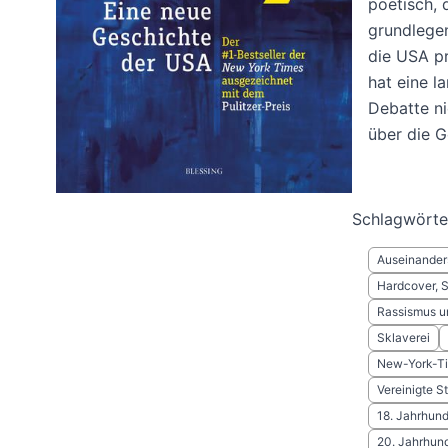
poetisch, 
grundlege
die USA pr
hat eine l
Debatte ni
über die G
Schlagwörte
Auseinander
Hardcover, 
Rassismus u
Sklaverei
New-York-Ti
Vereinigte S
18. Jahrhund
20. Jahrhund