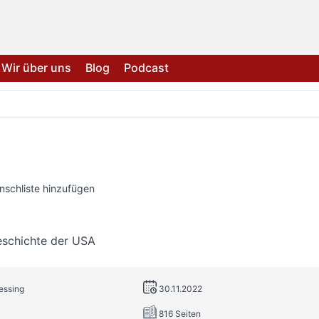
Wir über uns
Blog
Podcast
nschliste hinzufügen
eschichte der USA
lessing
30.11.2022
816 Seiten