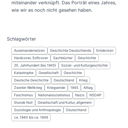
miteinander verknüpft. Das Porträt eines Jahres,
wie wir es noch nicht gesehen haben.
Schlagwörter
Auseinandersetzen
Geschichte Deutschlands
Entdecken
Hardcover, Softcover
Sachbücher
Geschichte
20. Jahrhundert (bis 1945)
Sozial- und Kulturgeschichte
Katastrophe
Gesellschaft
Geschichte
Deutsche Geschichte
Deutschland
Krieg
Zweiter Weltkrieg
Kriegsende
1945
Alltag
Faschismus
Nationalsozialismus
Nazis
NSDAP
Stunde Null
Gesellschaft und Kultur, allgemein
Soziologie und Anthropologie
Deutschland
ca. 1940 bis ca. 1949