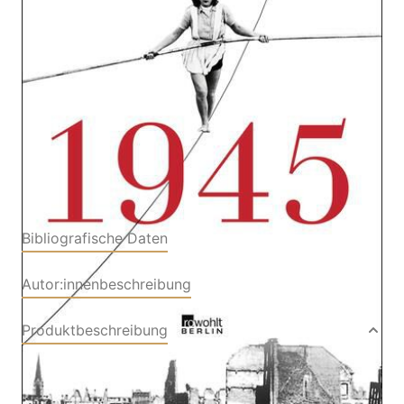
Von
Volker Heise
Verlag: Rowohlt Berlin
12.11.2024
Buch
464 Seiten
Hardcover
ISBN: 978-3-73710201-
8
Bibliografische Daten
Autor:innenbeschreibung
Produktbeschreibung
1945, ein Jahr zwischen Katastrophe und
Neuanfang. Die Deutschen schicken ein letztes