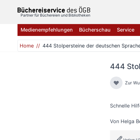
Direkt zum Inhalt
Partner für Büchereien und Bibliotheken
Medienempfehlungen
Bücherschau
Service
Home
444 Stolpersteine der deutschen Sprach
444 Sto
Zur Wu
Schnelle Hil
Von
Helga B
Verlag: U