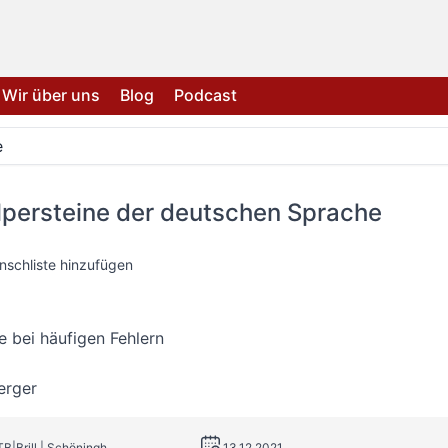
Wir über uns
Blog
Podcast
e
lpersteine der deutschen Sprache
nschliste hinzufügen
fe bei häufigen Fehlern
erger
TB|Brill | Schöningh
13.12.2021