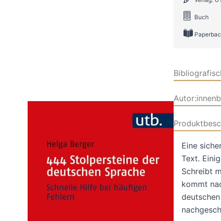
Buch
Paperbac
Bibliografis
Autor:innen
Produktbesc
Eine siche
Text. Eini
Schreibt 
kommt nach
deutschen 
nachgeschl