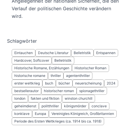
Angelegenheit der nationalen Sicherheit, die den
Verlauf der politischen Geschichte verändern
wird.
Schlagwörter
Eintauchen
Deutsche Literatur
Belletristik
Entspannen
Hardcover, Softcover
Belletristik
Historische Romane, Erzählungen
Historischer Roman
historische romane
thriller
agententhriller
erster weltkrieg
buch
bücher
neuerscheinung
2024
bestsellerautor
historischer roman
spionagethriller
london
fakten und fiktion
winston churchill
geheimdienst
politthriller
königsmörder
conclave
konklave
Europa
Vereinigtes Königreich, Großbritannien
Periode des Ersten Weltkrieges (ca. 1914 bis ca. 1918)