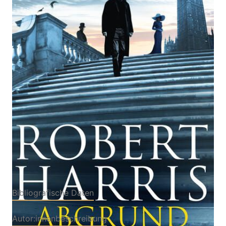
Zur Wunschliste hinzufügen
Roman
Von
Robert Harris
Verlag:
06.11.2024
Heyne|Hutchinson
Heinemann
Buch
512 Seiten
Hardcover
ISBN: 978-3-
45327372-6
Bibliografische Daten
Autor:innenbeschreibung