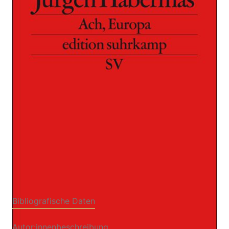
Zur Wunschliste hinzufügen
Kleine politische Schriften XI
Von
Jürgen Habermas
Verlag: Suhrkamp
09.11.2012
Buch
191 Seiten
kartoniert
ISBN: 978-3-518-
12551-9
Leseprobe_Ach_Europa
Bibliografische Daten
Autor:innenbeschreibung