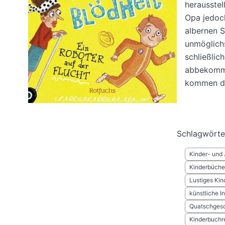
herausstel
Opa jedoch
albernen S
unmöglich
schließlich
abbekomme
kommen die
Schlagwörte
Kinder- und 
Kinderbücher
Lustiges Ki
künstliche In
Quatschgesc
Kinderbuchr