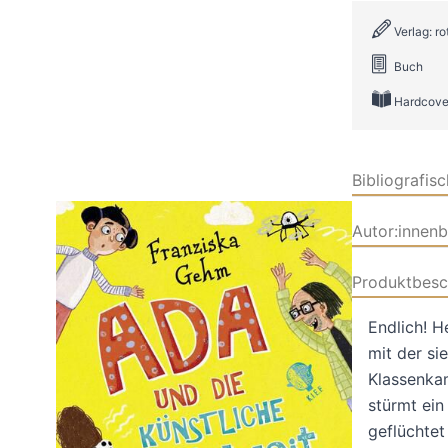
Verlag: r
Buch
Hardcove
Bibliografis
Autor:innen
Produktbesc
Endlich! H
mit der si
Klassenkam
stürmt ein
geflüchtet 