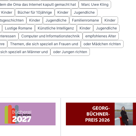
dem die Oma das Internet kaputt gemacht hat
Marc Uwe Kling
r Kinder
Bücher für 10jährige
Kinder
Jugendliche
tsgeschichten
Kinder
Jugendliche
Familienromane
Kinder
Lustige Romane
Künstliche Intelligenz
Kinder
Jugendliche
nteressen
Computer und Informationstechnik
empfohlenes Alter
hre
Themen, die sich speziell an Frauen und
oder Mädchen richten
sich speziell an Männer und
oder Jungen richten