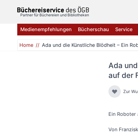
Direkt zum Inhalt
Partner für Büchereien und Bibliotheken
Medienempfehlungen
Bücherschau
Service
Home
Ada und die Künstliche Blödheit – Ein Rob
Ada und 
auf der 
Zur Wu
Ein Roboter 
Von
Franzis