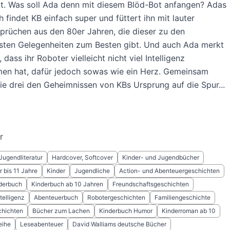
lt. Was soll Ada denn mit diesem Blöd-Bot anfangen? Adas
 findet KB einfach super und füttert ihn mit lauter
prüchen aus den 80er Jahren, die dieser zu den
sten Gelegenheiten zum Besten gibt. Und auch Ada merkt
, dass ihr Roboter vielleicht nicht viel Intelligenz
n hat, dafür jedoch sowas wie ein Herz. Gemeinsam
 drei den Geheimnissen von KBs Ursprung auf die Spur...
r
Jugendliteratur
Hardcover, Softcover
Kinder- und Jugendbücher
 bis 11 Jahre
Kinder
Jugendliche
Action- und Abenteuergeschichten
nderbuch
Kinderbuch ab 10 Jahren
Freundschaftsgeschichten
telligenz
Abenteuerbuch
Robotergeschichten
Familiengeschichte
hichten
Bücher zum Lachen
Kinderbuch Humor
Kinderroman ab 10
eihe
Leseabenteuer
David Walliams deutsche Bücher