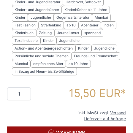
Kinder- und Jugendliteratur
Hardcover, Softcover
Kinder- und Jugendbücher
Kinderbücher bis 11 Jahre
Kinder
Jugendliche
Gegenwartsliteratur
Mumbai
Fast Fashion
Straßenkind
ab 10
Abenteuer
Indien
Kinderbuch
Zeitung
Journalismus
spannend
Textilindustrie
Kinder
Jugendliche
Action- und Abenteuergeschichten
Kinder
Jugendliche
Persönliche und soziale Themen
Freunde und Freundschaft
Mumbai
empfohlenes Alter
ab 10 Jahre
In Bezug auf Neun- bis Zwölfjährige
15,50 EUR
Menge
inkl. MwSt zzgl.
Versand
Lieferzeit auf Anfrage
WARENKORB