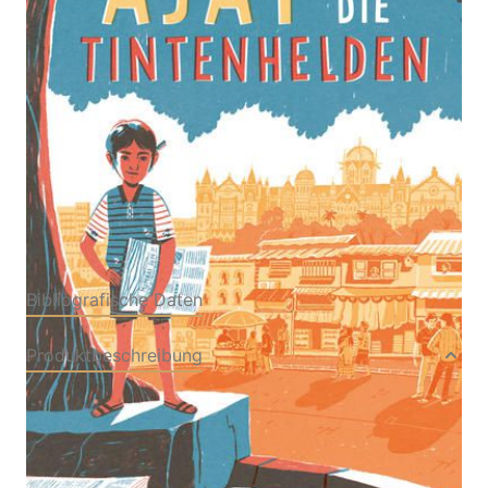
Von
Varsha Shah
Verlag: Atrium Verlag AG
21.09.2022
Buch
240 Seiten
Hardcover
ISBN: 978-3-85535686-
7
Bibliografische Daten
Produktbeschreibung
Ajay hat einen großen Traum: Er will später
einmal ein bekannter Journalist werden. Als
Straßenjunge in Mumbai hat er es bisher