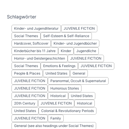
Schlagwörter
Kinder- und Jugendliteratur
JUVENILE FICTION
Social Themes
Self-Esteem & Self-Reliance
Hardcover, Softcover
Kinder- und Jugendbücher
Kinderbücher bis 11 Jahre
Kinder
Jugendliche
Horror- und Geistergeschichten
JUVENILE FICTION
Social Themes
Emotions & Feelings
JUVENILE FICTION
People & Places
United States
General
JUVENILE FICTION
Paranormal, Occult & Supernatural
JUVENILE FICTION
Humorous Stories
JUVENILE FICTION
Historical
United States
20th Century
JUVENILE FICTION
Historical
United States
Colonial & Revolutionary Periods
JUVENILE FICTION
Family
General (see also headings under Social Themes)