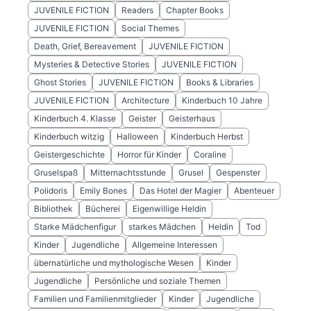
JUVENILE FICTION
Readers
Chapter Books
JUVENILE FICTION
Social Themes
Death, Grief, Bereavement
JUVENILE FICTION
Mysteries & Detective Stories
JUVENILE FICTION
Ghost Stories
JUVENILE FICTION
Books & Libraries
JUVENILE FICTION
Architecture
Kinderbuch 10 Jahre
Kinderbuch 4. Klasse
Geister
Geisterhaus
Kinderbuch witzig
Halloween
Kinderbuch Herbst
Geistergeschichte
Horror für Kinder
Coraline
Gruselspaß
Mitternachtsstunde
Grusel
Gespenster
Polidoris
Emily Bones
Das Hotel der Magier
Abenteuer
Bibliothek
Bücherei
Eigenwillige Heldin
Starke Mädchenfigur
starkes Mädchen
Heldin
Tod
Kinder
Jugendliche
Allgemeine Interessen
übernatürliche und mythologische Wesen
Kinder
Jugendliche
Persönliche und soziale Themen
Familien und Familienmitglieder
Kinder
Jugendliche