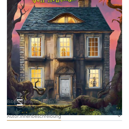
Geisterabenteuer über das Erinnern und
Vergessenwerden | Starke und mutige Heldin | Mit
viel Herz und Humor | Für Fans von »Emily Bones« |
Ab 10 Jahren
Von
Jacqueline Davies
Verlag: Schneiderbuch
23.07.2024
Buch
272 Seiten
Hardcover
ISBN: 978-3-50515241-
2
Bibliografische Daten
Autor:innenbeschreibung