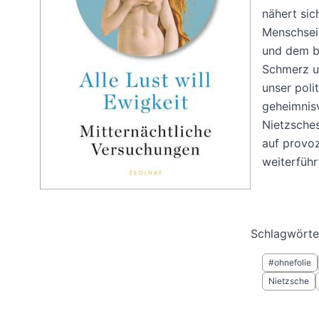
nähert si
Menschsei
und dem bi
Schmerz un
unser poli
geheimnisv
Nietzsche
auf provoz
weiterführ
Schlagwörte
#ohnefolie
Nietzsche