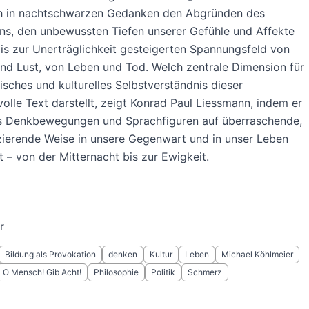
ch in nachtschwarzen Gedanken den Abgründen des
ns, den unbewussten Tiefen unserer Gefühle und Affekte
s zur Unerträglichkeit gesteigerten Spannungsfeld von
d Lust, von Leben und Tod. Welch zentrale Dimension für
tisches und kulturelles Selbstverständnis dieser
olle Text darstellt, zeigt Konrad Paul Liessmann, indem er
s Denkbewegungen und Sprachfiguren auf überraschende,
ierende Weise in unsere Gegenwart und in unser Leben
t – von der Mitternacht bis zur Ewigkeit.
r
Bildung als Provokation
denken
Kultur
Leben
Michael Köhlmeier
O Mensch! Gib Acht!
Philosophie
Politik
Schmerz