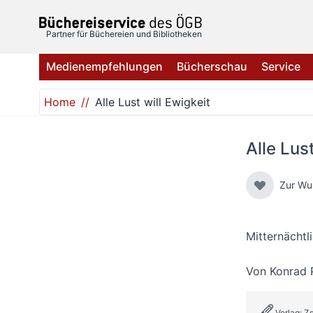
Direkt zum Inhalt
Partner für Büchereien und Bibliotheken
Medienempfehlungen
Bücherschau
Service
Home
Alle Lust will Ewigkeit
Alle Lust
Zur Wu
Mitternächt
Von
Konrad 
Verlag: Z