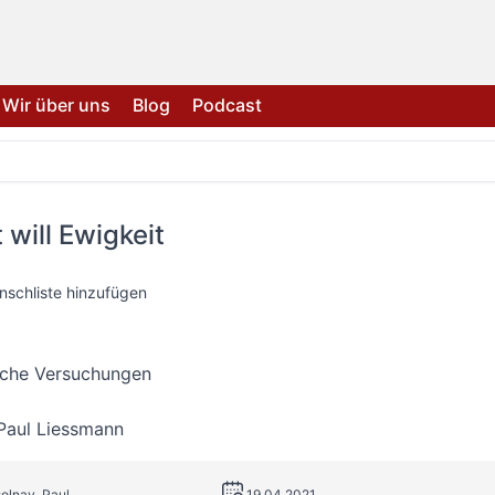
Wir über uns
Blog
Podcast
 will Ewigkeit
nschliste hinzufügen
liche Versuchungen
Paul Liessmann
solnay, Paul
19.04.2021