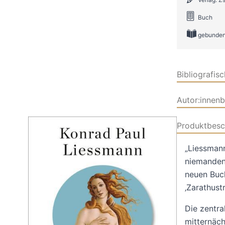
Buch
gebunden
Bibliografis
Autor:innen
Produktbesc
„Liessmann
niemanden,
neuen Buch
‚Zarathust
Die zentra
mitternäch