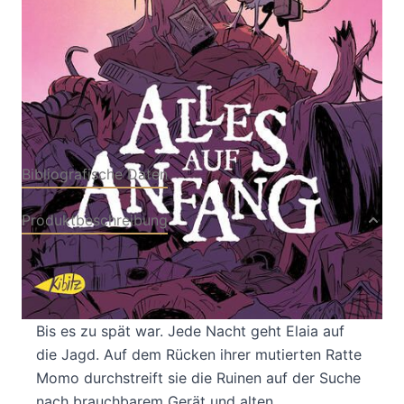
Verlag: Kibitz Verlag
04.05.2026
Buch
184 Seiten
Hardcover
ISBN: 978-3-
94869047-2
Bibliografische Daten
Produktbeschreibung
Der große Zusammenbruch war nicht mit einem
Knall gekommen. Über Jahrzehnte hatten die
Menschen die Zeichen gesehen… und ignoriert.
Bis es zu spät war. Jede Nacht geht Elaia auf
die Jagd. Auf dem Rücken ihrer mutierten Ratte
Momo durchstreift sie die Ruinen auf der Suche
nach brauchbarem Gerät und alten