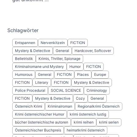
Schlagwörter
Entspannen
Nervenkitzeln
FICTION
Mystery & Detective
General
Hardcover, Softcover
Belletristik
Krimis, Thriller, Spionage
Kriminalromane und Mystery
Humor
FICTION
Humorous
General
FICTION
Places
Europe
FICTION
Literary
FICTION
Mystery & Detective
Police Procedural
SOCIAL SCIENCE
Criminology
FICTION
Mystery & Detective
Cozy
General
Österreich Krimi
Kriminalroman
Regionalkrimi Österreich
Krimi österreichischer Humor
krimi österreich lustig
bücher österreichische autoren
krimi reihen
krimi serien
Österreichischer Buchpreis
heimatkrimi österreich