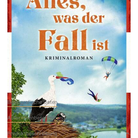
Kriminalroman
Von
Simon Ammer
Verlag: Droemer
04.05.2026
Buch
304 Seiten
Softcover
ISBN: 978-3-
42656520-9
Bibliografische Daten
Autor:innenbeschreibung
Produktbeschreibung