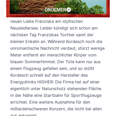
Endlich hat auch Oberst Benedikt Kordesch
einmal Urlaub. Und den verbringt er mit seiner
neuen Liebe Franziska am idyllischen
Neusiedlersee. Leider kündigt sich schon am
nächsten Tag Franziskas Tochter samt der
kleinen Enkelin an. Während Kordesch noch die
unromantische Nachricht verdaut, stürzt wenige
Meter entfernt ein menschlicher Körper vom
blauen Sommerhimmel. Der Tote kann nur aus
einem Flugzeug gefallen sein, und so stößt
Kordesch schnell auf den Hersteller des
Energydrinks HIGHER: Die Firma hat auf einer
eigentlich unter Naturschutz stehenden Fläche
in der Nähe eine Startbahn für Sportflugzeuge
errichtet. Eine weitere Ausnahme für den
milliardenschweren Konzern, die nicht bei allen
gut ankommt …