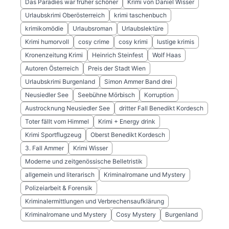
Das Paradies war früher schöner
Krimi von Daniel Wisser
Urlaubskrimi Oberösterreich
krimi taschenbuch
krimikomödie
Urlaubsroman
Urlaubslektüre
Krimi humorvoll
cosy crime
cosy krimi
lustige krimis
Kronenzeitung Krimi
Heinrich Steinfest
Wolf Haas
Autoren Österreich
Preis der Stadt Wien
Urlaubskrimi Burgenland
Simon Ammer Band drei
Neusiedler See
Seebühne Mörbisch
Korruption
Austrocknung Neusiedler See
dritter Fall Benedikt Kordesch
Toter fällt vom Himmel
Krimi + Energy drink
Krimi Sportflugzeug
Oberst Benedikt Kordesch
3. Fall Ammer
Krimi Wisser
Moderne und zeitgenössische Belletristik
allgemein und literarisch
Kriminalromane und Mystery
Polizeiarbeit & Forensik
Kriminalermittlungen und Verbrechensaufklärung
Kriminalromane und Mystery
Cosy Mystery
Burgenland