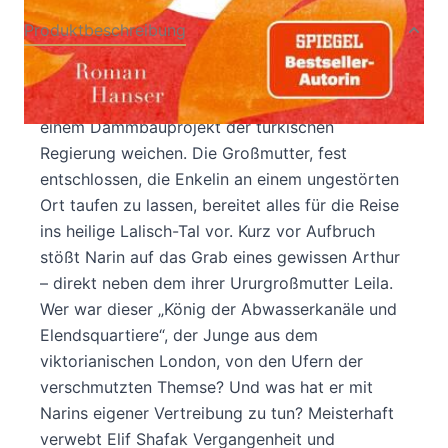
Produktbeschreibung
Narin ist neun, als in dem ezidischen Dorf am
Tigris Planierraupen auftauchen. Ihre Heimat soll
einem Dammbauprojekt der türkischen
Regierung weichen. Die Großmutter, fest
entschlossen, die Enkelin an einem ungestörten
Ort taufen zu lassen, bereitet alles für die Reise
ins heilige Lalisch-Tal vor. Kurz vor Aufbruch
stößt Narin auf das Grab eines gewissen Arthur
– direkt neben dem ihrer Ururgroßmutter Leila.
Wer war dieser „König der Abwasserkanäle und
Elendsquartiere“, der Junge aus dem
viktorianischen London, von den Ufern der
verschmutzten Themse? Und was hat er mit
Narins eigener Vertreibung zu tun? Meisterhaft
verwebt Elif Shafak Vergangenheit und