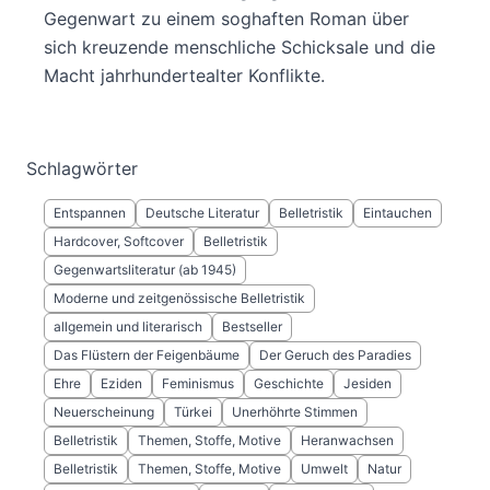
Gegenwart zu einem soghaften Roman über
sich kreuzende menschliche Schicksale und die
Macht jahrhundertealter Konflikte.
Schlagwörter
Entspannen
Deutsche Literatur
Belletristik
Eintauchen
Hardcover, Softcover
Belletristik
Gegenwartsliteratur (ab 1945)
Moderne und zeitgenössische Belletristik
allgemein und literarisch
Bestseller
Das Flüstern der Feigenbäume
Der Geruch des Paradies
Ehre
Eziden
Feminismus
Geschichte
Jesiden
Neuerscheinung
Türkei
Unerhöhrte Stimmen
Belletristik
Themen, Stoffe, Motive
Heranwachsen
Belletristik
Themen, Stoffe, Motive
Umwelt
Natur