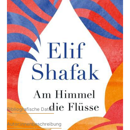
Zur Wunschliste hinzufügen
Roman
Von
Elif Shafak
Verlag: Hanser,
22.07.2024
Carl|Viking
Buch
592 Seiten
Hardcover
ISBN: 978-3-
44628008-3
Bibliografische Daten
Autor:innenbeschreibung