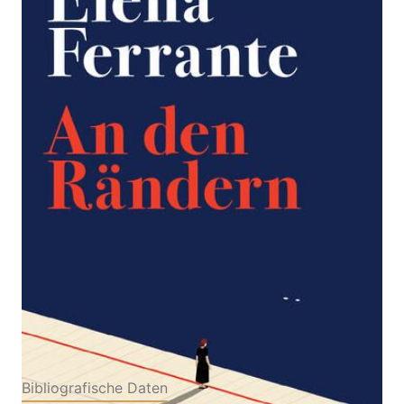
Zur Wunschliste hinzufügen
Persönliche Einblicke in das Lesen und Schreiben
der Weltbestsellerautorin von »Meine geniale
Freundin«
Von
Elena Ferrante
Verlag:
20.04.2026
Suhrkamp|Edizioni e/o
Buch
94 Seiten
Hardcover
ISBN: 978-3-51843295-
2
Bibliografische Daten