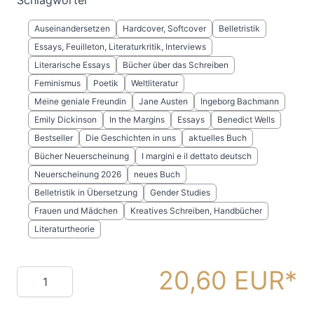
Auseinandersetzen
Hardcover, Softcover
Belletristik
Essays, Feuilleton, Literaturkritik, Interviews
Literarische Essays
Bücher über das Schreiben
Feminismus
Poetik
Weltliteratur
Meine geniale Freundin
Jane Austen
Ingeborg Bachmann
Emily Dickinson
In the Margins
Essays
Benedict Wells
Bestseller
Die Geschichten in uns
aktuelles Buch
Bücher Neuerscheinung
I margini e il dettato deutsch
Neuerscheinung 2026
neues Buch
Belletristik in Übersetzung
Gender Studies
Frauen und Mädchen
Kreatives Schreiben, Handbücher
Literaturtheorie
20,60 EUR
Menge