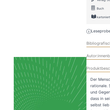
Buch
kartoniert
Leseprobe
Bibliografis
Autor:innen
Produktbesc
Der Mensc
rationale.
und Gegen
dass in se
selbst lie