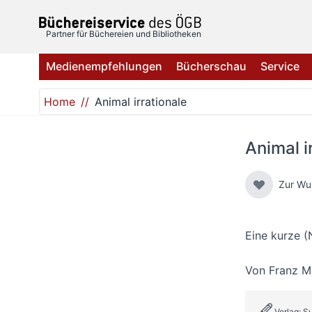
Direkt zum Inhalt
Partner für Büchereien und Bibliotheken
Medienempfehlungen
Bücherschau
Service
Home
Animal irrationale
Animal i
Zur Wu
Eine kurze (
Von
Franz M
Verlag: 