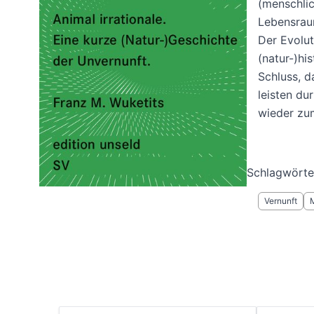
(menschlic
Lebensraum
Der Evolut
(natur-)hi
Schluss, d
leisten du
wieder zu
Schlagwörte
Vernunft