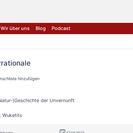
Wir über uns
Blog
Podcast
rrationale
nschliste hinzufügen
Natur-)Geschichte der Unvernunft
. Wuketits
Suhrkamp
17.06.2013