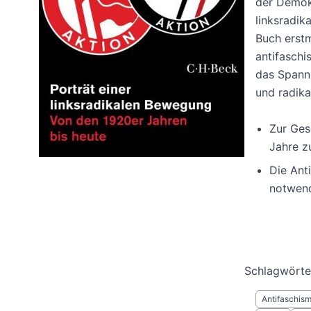
der Demokr
linksradik
Buch erstm
antifaschi
das Spann
und radika
Zur Ges
Jahre z
Die Ant
notwend
Schlagwörte
Antifaschis