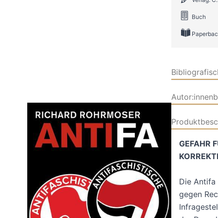
Buch
Paperbac
Bibliografis
Autor:innen
Produktbesc
GEFAHR F
KORREKTI
Die Antifa 
gegen Rech
Infrageste