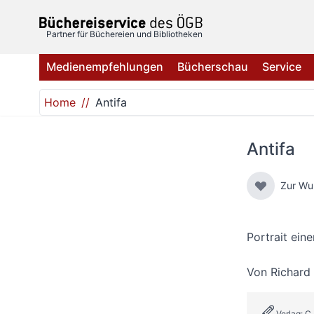
Direkt zum Inhalt
Partner für Büchereien und Bibliotheken
Medienempfehlungen
Bücherschau
Service
Home
Antifa
Antifa
Zur Wu
Portrait ein
Von
Richard
Verlag: C