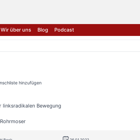
Wir über uns
Blog
Podcast
nschliste hinzufügen
er linksradikalen Bewegung
 Rohrmoser
.H.Beck
26.01.2022