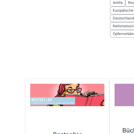
Antifa
Rec
Europäische
Deutschland
Nationalsozi
Opferverbän
Büc