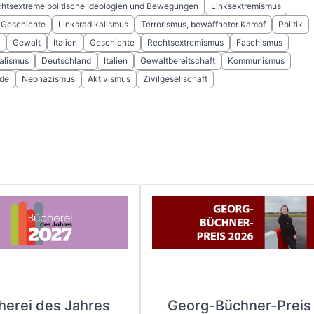
htsextreme politische Ideologien und Bewegungen
Linksextremismus
 Geschichte
Linksradikalismus
Terrorismus, bewaffneter Kampf
Politik
Gewalt
Italien
Geschichte
Rechtsextremismus
Faschismus
alismus
Deutschland
Italien
Gewaltbereitschaft
Kommunismus
de
Neonazismus
Aktivismus
Zivilgesellschaft
herei des Jahres
Georg-Büchner-Preis