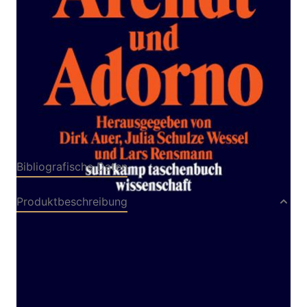
Zur Wunschliste hinzufügen
Verlag: Suhrkamp
30.09.2003
Buch
320 Seiten
kartoniert
ISBN: 978-3-518-
29235-8
Bibliografische Daten
Produktbeschreibung
Hannah Arendt und Theodor W. Adorno haben
sich zeitlebens gegenseitig weder rezipiert noch
geschätzt. Ihre wechselseitige Ablehnung setzt
sich bis heute in Form von zwei getrennten
Rezeptionskulturen fort, die auf theoretischer