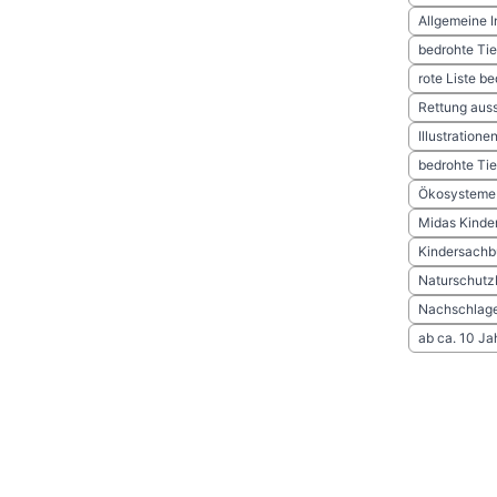
Allgemeine I
bedrohte Tie
rote Liste be
Rettung auss
Illustratione
bedrohte Tie
Ökosysteme 
Midas Kinde
Kindersachb
Naturschutz
Nachschlag
ab ca. 10 Ja