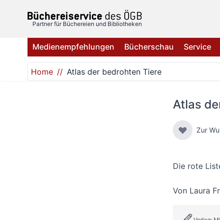
Direkt zum Inhalt
Partner für Büchereien und Bibliotheken
Medienempfehlungen
Bücherschau
Service
Home
Atlas der bedrohten Tiere
Atlas de
Zur Wu
Die rote Lis
Von
Laura Fr
Verlag: M