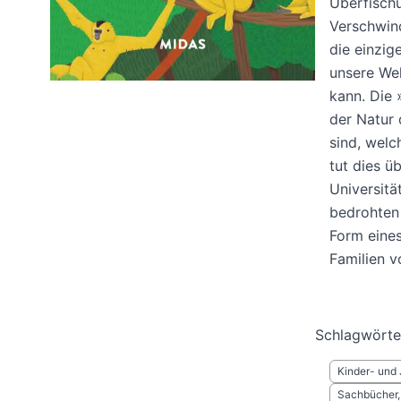
Überfischu
Verschwind
die einzig
unsere We
kann. Die 
der Natur
sind, welc
tut dies ü
Universitä
bedrohten 
Form eines
Familien vo
Schlagwörte
Kinder- und 
Sachbücher,