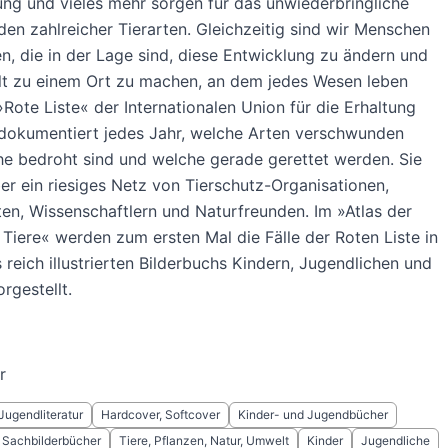
ng und vieles mehr sorgen für das unwiederbringliche
en zahlreicher Tierarten. Gleichzeitig sind wir Menschen
en, die in der Lage sind, diese Entwicklung zu ändern und
lt zu einem Ort zu machen, an dem jedes Wesen leben
»Rote Liste« der Internationalen Union für die Erhaltung
 dokumentiert jedes Jahr, welche Arten verschwunden
he bedroht sind und welche gerade gerettet werden. Sie
ber ein riesiges Netz von Tierschutz-Organisationen,
ten, Wissenschaftlern und Naturfreunden. Im »Atlas der
Tiere« werden zum ersten Mal die Fälle der Roten Liste in
 reich illustrierten Bilderbuchs Kindern, Jugendlichen und
rgestellt.
r
Jugendliteratur
Hardcover, Softcover
Kinder- und Jugendbücher
 Sachbilderbücher
Tiere, Pflanzen, Natur, Umwelt
Kinder
Jugendliche