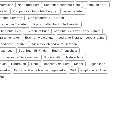
nteressen
Natur und Tiere
Sachbuch bedrohte Tiere
Sachbuch ab 10
rarten
Kompendium bedrohte Tierarten
bedrohte Arten
drohte Tierarten
Buch gefährdete Tierarten
terbender Tierarten
Eigenschaften bedrohte Tierarten
n bedrohte Tiere
Tierschutz Buch
bedrohte Tierarten kennenlernen
rarten erhalten
Buch Umweltschutz
bedrohte Tierarten Lebensräume
bedrohte Tierarten
Wissensbuch bedrohte Tierarten
rsachbuch
Sachbuch für Kinder
Buch Artenschutz
uch bedrohte Tiere weltweit
Biodiversität
Naturschutz
buch
Naturbuch
Tiere
Lebensräume Tiere
Kinder
Jugendliche
ewerke
Fachspezifische Nachschlagewerke
Welt
empfohlenes Alter
hre