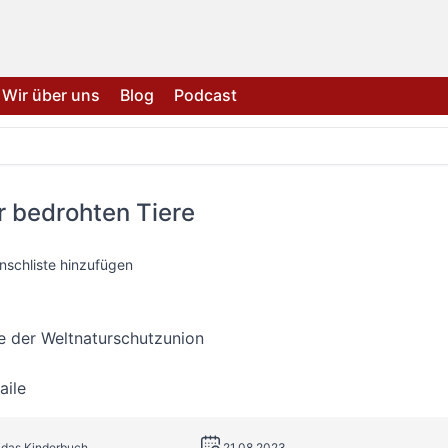
Wir über uns
Blog
Podcast
r bedrohten Tiere
nschliste hinzufügen
te der Weltnaturschutzunion
aile
idas Kinderbuch
21.08.2023