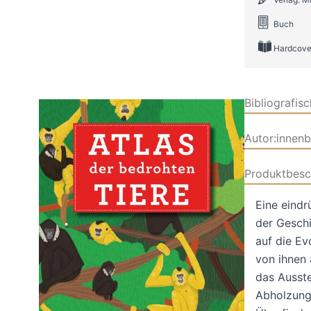
Buch
Hardcove
Bibliografis
Autor:innen
Produktbesc
Eine eindr
der Geschi
auf die Ev
von ihnen 
das Ausste
Abholzung