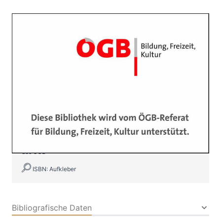
Aufkleber, 145 mm x 105 mm,
selbstklebend
Zur Wunschliste hinzufügen
Bogen Format A4 (4 Stück pro Bogen)
Verlag: Büchereiservice
Fördermittelhinweise
des ÖGB
ISBN: Aufkleber
Bibliografische Daten