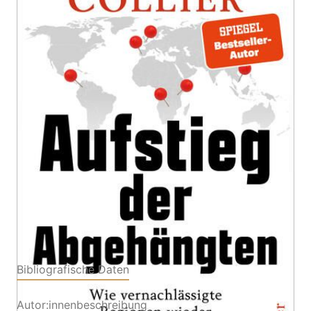
Wie vernachlässigte Regionen wieder erfolgreich
werden können
Von
Paul Collier
Verlag: Siedler|Penguin
16.10.2024
Random House UK
Buch
400 Seiten
Hardcover
ISBN: 978-3-82750101-
1
Bibliografische Daten
Autor:innenbeschreibung