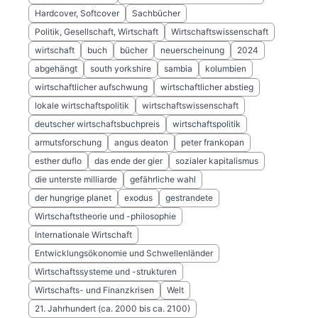
Hardcover, Softcover
Sachbücher
Politik, Gesellschaft, Wirtschaft
Wirtschaftswissenschaft
wirtschaft
buch
bücher
neuerscheinung
2024
abgehängt
south yorkshire
sambia
kolumbien
wirtschaftlicher aufschwung
wirtschaftlicher abstieg
lokale wirtschaftspolitik
wirtschaftswissenschaft
deutscher wirtschaftsbuchpreis
wirtschaftspolitik
armutsforschung
angus deaton
peter frankopan
esther duflo
das ende der gier
sozialer kapitalismus
die unterste milliarde
gefährliche wahl
der hungrige planet
exodus
gestrandete
Wirtschaftstheorie und -philosophie
Internationale Wirtschaft
Entwicklungsökonomie und Schwellenländer
Wirtschaftssysteme und -strukturen
Wirtschafts- und Finanzkrisen
Welt
21. Jahrhundert (ca. 2000 bis ca. 2100)