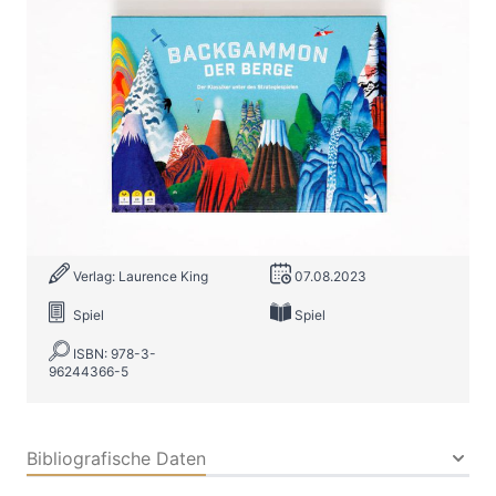
Backgammon der Berge
Zur Wunschliste hinzufügen
Der Klassiker unter den Strategiespielen
Von
Lily Dyu
Verlag: Laurence King
07.08.2023
Spiel
Spiel
ISBN: 978-3-
96244366-5
Bibliografische Daten