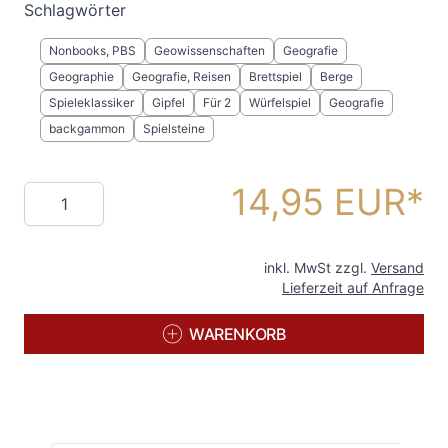
Schlagwörter
Nonbooks, PBS
Geowissenschaften
Geografie
Geographie
Geografie, Reisen
Brettspiel
Berge
Spieleklassiker
Gipfel
Für 2
Würfelspiel
Geografie
backgammon
Spielsteine
14,95 EUR
Menge
inkl. MwSt zzgl.
Versand
Lieferzeit auf Anfrage
WARENKORB