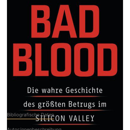
Die wahre Geschichte des größten Betrugs im
Silicon Valley - Mit einem neuen Kapitel zum Prozess
gegen Elizabeth Holmes - Ein SPIEGEL-Buch
Von
John Carreyrou
Verlag: Penguin
14.12.2022
Buch
400 Seiten
Softcover
ISBN: 978-3-
32810590-9
Bibliografische Daten
Autor:innenbeschreibung