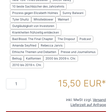
10 beste Sachbücher des Jahrzehnts
Prozess gegen Elizabeth Holmes
Sunny Balwani
Tyler Shultz
Whistleblower
Walmart
Gutgläubigkeit von Investoren
Krankheiten frühzeitig entdecken
Bad Blood. The Final Chapter
The Dropout
Podcast
Amanda Seyfried
Rebecca Jarvis
Ethische Themen und Debatten
Presse und Journalismus
Betrug
Kalifornien
2000 bis 2009 n. Chr.
2010 bis 2019 n. Chr.
15,50 EUR
Menge
inkl. MwSt zzgl.
Versand
Lieferzeit auf Anfrage