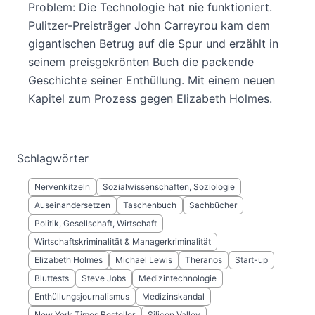
Problem: Die Technologie hat nie funktioniert.
Pulitzer-Preisträger John Carreyrou kam dem
gigantischen Betrug auf die Spur und erzählt in
seinem preisgekrönten Buch die packende
Geschichte seiner Enthüllung. Mit einem neuen
Kapitel zum Prozess gegen Elizabeth Holmes.
Schlagwörter
Nervenkitzeln
Sozialwissenschaften, Soziologie
Auseinandersetzen
Taschenbuch
Sachbücher
Politik, Gesellschaft, Wirtschaft
Wirtschaftskriminalität & Managerkriminalität
Elizabeth Holmes
Michael Lewis
Theranos
Start-up
Bluttests
Steve Jobs
Medizintechnologie
Enthüllungsjournalismus
Medizinskandal
New York Times Besteller
Silicon Valley