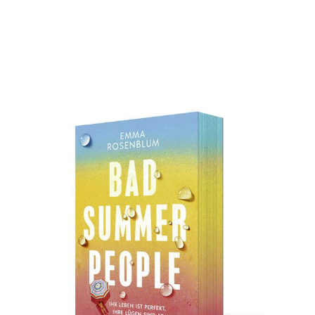
Bad Summer People
Zur Wunschliste hinzufügen
Ihr Leben ist perfekt, ihre Lügen sind es auch. -
Roman. Ein Roman wie der heißeste neue
Sommercocktail – frisch, sexy, unwiderstehlich - Mit
Farbschnitt in limitierter Auflage
Von
Emma Rosenblum