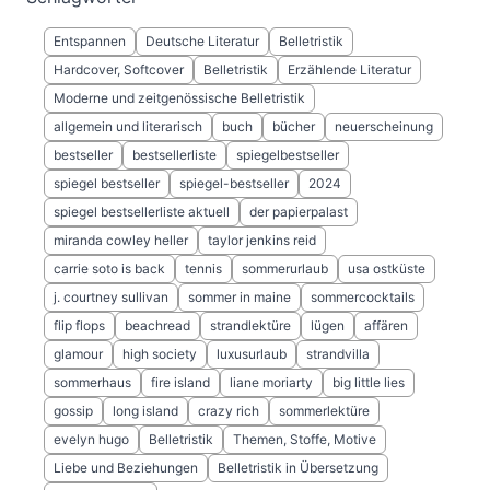
Entspannen
Deutsche Literatur
Belletristik
Hardcover, Softcover
Belletristik
Erzählende Literatur
Moderne und zeitgenössische Belletristik
allgemein und literarisch
buch
bücher
neuerscheinung
bestseller
bestsellerliste
spiegelbestseller
spiegel bestseller
spiegel-bestseller
2024
spiegel bestsellerliste aktuell
der papierpalast
miranda cowley heller
taylor jenkins reid
carrie soto is back
tennis
sommerurlaub
usa ostküste
j. courtney sullivan
sommer in maine
sommercocktails
flip flops
beachread
strandlektüre
lügen
affären
glamour
high society
luxusurlaub
strandvilla
sommerhaus
fire island
liane moriarty
big little lies
gossip
long island
crazy rich
sommerlektüre
evelyn hugo
Belletristik
Themen, Stoffe, Motive
Liebe und Beziehungen
Belletristik in Übersetzung