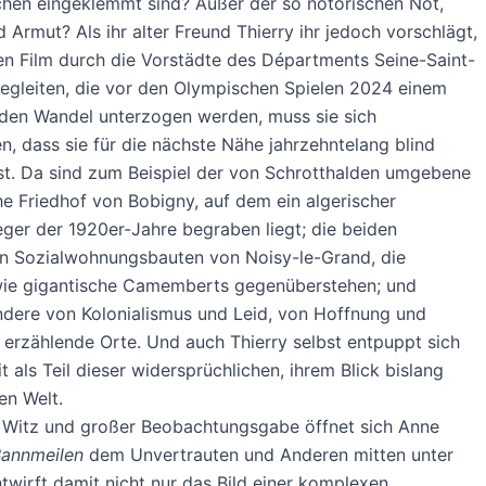
hen eingeklemmt sind? Außer der so notorischen Not,
 Armut? Als ihr alter Freund Thierry ihr jedoch vorschlägt,
nen Film durch die Vorstädte des Départments Seine-Saint-
egleiten, die vor den Olympischen Spielen 2024 einem
nden Wandel unterzogen werden, muss sie sich
n, dass sie für die nächste Nähe jahrzehntelang blind
t. Da sind zum Beispiel der von Schrotthalden umgebene
e Friedhof von Bobigny, auf dem ein algerischer
ger der 1920er-Jahre begraben liegt; die beiden
en Sozialwohnungsbauten von Noisy-le-Grand, die
wie gigantische Camemberts gegenüberstehen; und
dere von Kolonialismus und Leid, von Hoffnung und
t erzählende Orte. Und auch Thierry selbst entpuppt sich
t als Teil dieser widersprüchlichen, ihrem Blick bislang
en Welt.
m Witz und großer Beobachtungsgabe öffnet sich Anne
annmeilen
dem Unvertrauten und Anderen mitten unter
twirft damit nicht nur das Bild einer komplexen