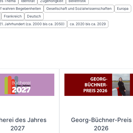
hes Thema
Identität
Zugehörigkeit
Belletristik
uf wahren Begebenheiten
Gesellschaft und Sozialwissenschaften
Europa
Frankreich
Deutsch
 21. Jahrhundert (ca. 2000 bis ca. 2050)
ca. 2020 bis ca. 2029
herei des Jahres
Georg-Büchner-Preis
2027
2026