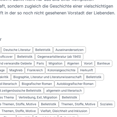
ft, sondern zugleich die Geschichte einer vielschichtigen
ft in der so noch nicht gesehenen Vorstadt der Liebenden.
r
Deutsche Literatur
Belletristik
Auseinandersetzen
Softcover
Belletristik
Gegenwartsliteratur (ab 1945)
 und verwandte Gebiete
Paris
Migration
Algerien
Vorort
Banlieue
age
Maghreb
Frankreich
Kolonialgeschichte
Herkunft
kritik
Biographie, Literatur und Literaturwissenschaft
Belletristik
 literarisch
Biografischer Roman
Autobiografischer Roman
zeitgenössische Belletristik
allgemein und literarisch
hes Thema
Vertreibung, Exil, Migration
Belletristik
e Themen, Stoffe, Motive
Belletristik
Themen, Stoffe, Motive
Soziales
Themen, Stoffe, Motive
Vielfalt, Gleichheit und Inklusion