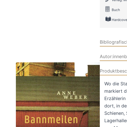
Buch
Hardcove
Bibliografis
Autor:innen
Produktbesc
Wo die Sta
markiert d
Erzählerin
dort, in d
Schienen,
Lagerhalle