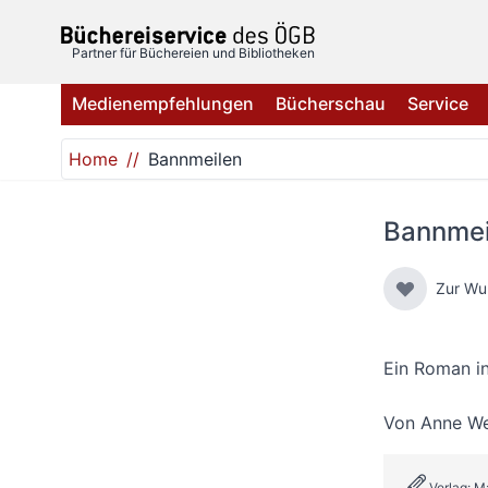
Direkt zum Inhalt
Partner für Büchereien und Bibliotheken
Medienempfehlungen
Bücherschau
Service
Home
Bannmeilen
Bannmei
Zur Wu
Ein Roman in
Von
Anne W
Verlag: M