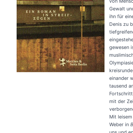
von Mensc
Gewalt und
ihn für ei
Denis zu b
tiefgreife
eingestehe
gewesen is
muslimisch
Olympiasie
kreisrund
einander 
tausend an
Fortschrit
mit der Zei
verborgen
Mit leise
Weber in
B
uns und en