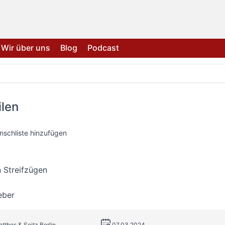
Wir über uns
Blog
Podcast
len
nschliste hinzufügen
 Streifzügen
eber
atthes & Seitz Berlin
07.03.2024