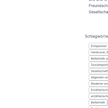
Freundscha
Gesellscha
Schlagwörte
Entspannen
Hardcover, 
Belletristik
Sozialreport
Gesellschafts
allgemein und
Moderne und 
Erzählerisc
erzählerisch
Belletristik