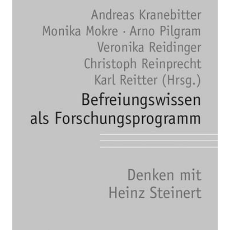
Befreiungswissen als
Forschungsprogramm
Zur Wunschliste hinzufügen
Denken mit Heinz Steinert
Von
Christoph Reinprecht
Verlag: Westfälisches
01.05.2022
Dampfboot
Buch
272 Seiten
Paperback
ISBN: 978-3-89691-
072-1