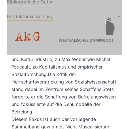
Bibliografische Daten
Produktbeschreibung
Heinz Steinert (1942-2011) hat ein breit
gefächertes wissenschaftliches Werk
hinterlassen. Er schrieb zu Kriminalität ebenso
wie zur Kritischer Theorie, zur Fabrikdisziplin
und Kulturindustrie, zu Max Weber wie Michel
Foucault, zu Kapitalismus und empirischer
Sozialforschung.Die Kritik der
Herrschaftsverstrickung von Sozialwissenschaft
stand dabei im Zentrum seines Schaffens.Stets
forderte er die Schaffung von Befreiungswissen
und fokussierte auf die Denkmodelle der
Befreiung.
Diesem Fokus ist auch der vorliegende
Sammelband gewidmet. Nicht Musealisierung