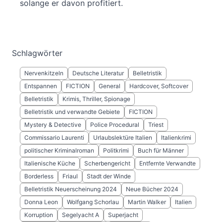
solange er davon profitiert.
Schlagwörter
Nervenkitzeln
Deutsche Literatur
Belletristik
Entspannen
FICTION
General
Hardcover, Softcover
Belletristik
Krimis, Thriller, Spionage
Belletristik und verwandte Gebiete
FICTION
Mystery & Detective
Police Procedural
Triest
Commissario Laurenti
Urlaubslektüre Italien
Italienkrimi
politischer Kriminalroman
Politkrimi
Buch für Männer
Italienische Küche
Scherbengericht
Entfernte Verwandte
Borderless
Friaul
Stadt der Winde
Belletristik Neuerscheinung 2024
Neue Bücher 2024
Donna Leon
Wolfgang Schorlau
Martin Walker
Italien
Korruption
Segelyacht A
Superjacht