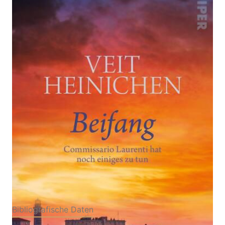
Zur Wunschliste hinzufügen
Commissario Laurenti hat noch einiges zu tun |
»Proteo Laurenti gehört zur Riege der großen
Kommissare« Der Spiegel
Von
Veit Heinichen
Verlag: Piper
01.08.2024
Buch
304 Seiten
Hardcover
ISBN: 978-3-
49207063-8
Bibliografische Daten