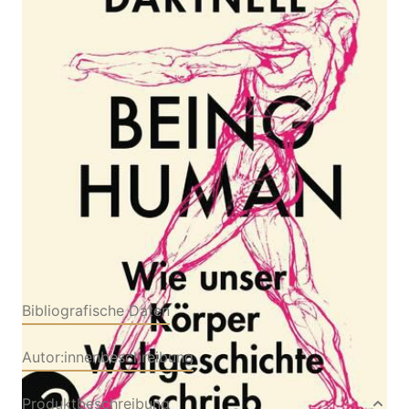
Wie unser Körper Weltgeschichte schrieb
Von
Lewis Dartnell
Verlag: Aufbau
10.10.2023
Buch
396 Seiten
Hardcover
ISBN: 978-3-
35103970-7
Bibliografische Daten
Autor:innenbeschreibung
Produktbeschreibung