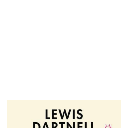
Being Human
Zur Wunschliste hinzufügen