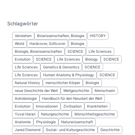
Schlagwörter
Verstehen
Biowissenschaften, Biologie
HISTORY
World
Hardcover, Softcover
Biologie
Biologie, Biowissenschaften
SCIENCE
Life Sciences
Evolution
SCIENCE
Life Sciences
Biology
SCIENCE
Life Sciences
Genetics & Genomics
SCIENCE
Life Sciences
Human Anatomy & Physiology
SCIENCE
Natural History
menschlicher Körper
Biologie
neue Geschichte der Welt
Weltgeschichte
Menschsein
Astrobiologie
Handbuch für den Neustart der Welt
Evolution
Innovationen
Zivilisation
Krankheiten
Yuval Harari
Naturgeschichte
Menschheitsgeschichte
Anatomie
Physiologie
Naturwissenschaft
Jared Diamond
Sozial- und Kulturgeschichte
Geschichte