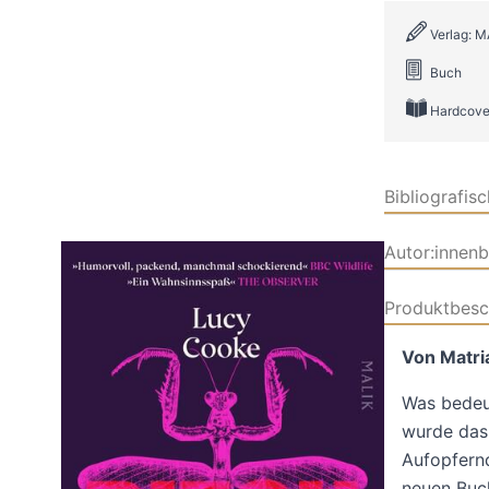
Verlag: M
Buch
Hardcove
Bibliografis
Autor:innen
Produktbesc
Von Matri
Was bedeu
wurde das 
Aufopfernd
neuen Buch