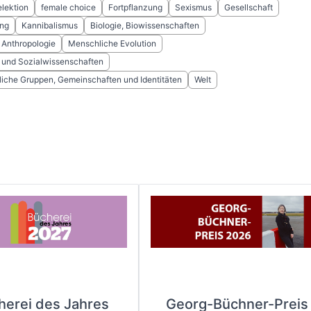
elektion
female choice
Fortpflanzung
Sexismus
Gesellschaft
ng
Kannibalismus
Biologie, Biowissenschaften
 Anthropologie
Menschliche Evolution
t und Sozialwissenschaften
liche Gruppen, Gemeinschaften und Identitäten
Welt
herei des Jahres
Georg-Büchner-Preis