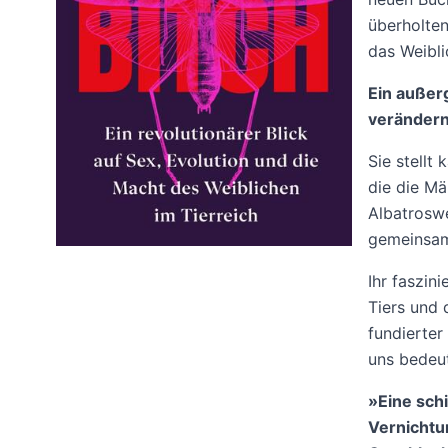
überholten
das Weibli
Ein außer
verändern
Sie stellt
die die Mä
Albatrosw
gemeinsam
Ihr faszin
Tiers und d
fundierter
uns bedeu
»Eine schi
Vernichtu