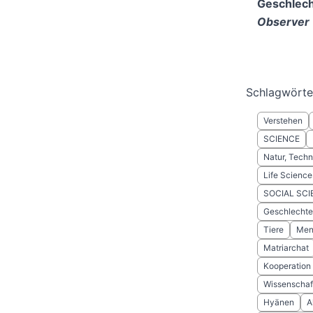
Geschlecht
Observer
Schlagwörte
Verstehen
SCIENCE
Natur, Techn
Life Science
SOCIAL SCI
Geschlechter
Tiere
Men
Matriarchat
Kooperation
Wissenschaf
Hyänen
A