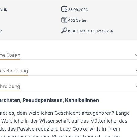
ALIK
28.09.2023
432 Seiten
r
ISBN: 978-3-89029582-4
che Daten
beschreibung
hreibung
archaten, Pseudopenissen, Kannibalinnen
tet es, dem weiblichen Geschlecht anzugehören? Lange
Weibliche in der Wissenschaft auf das Mütterliche, das
e, das Passive reduziert. Lucy Cooke wirft in ihrem
 einen feministischen Blick auf die Tierwelt, der die