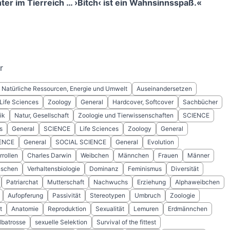
er im Tierreich … ›Bitch‹ ist ein Wahnsinnsspaß.«
r
Natürliche Ressourcen, Energie und Umwelt
Auseinandersetzen
Life Sciences
Zoology
General
Hardcover, Softcover
Sachbücher
ik
Natur, Gesellschaft
Zoologie und Tierwissenschaften
SCIENCE
s
General
SCIENCE
Life Sciences
Zoology
General
ENCE
General
SOCIAL SCIENCE
General
Evolution
rollen
Charles Darwin
Weibchen
Männchen
Frauen
Männer
schen
Verhaltensbiologie
Dominanz
Feminismus
Diversität
Patriarchat
Mutterschaft
Nachwuchs
Erziehung
Alphaweibchen
Aufopferung
Passivität
Stereotypen
Umbruch
Zoologie
t
Anatomie
Reproduktion
Sexualität
Lemuren
Erdmännchen
lbatrosse
sexuelle Selektion
Survival of the fittest